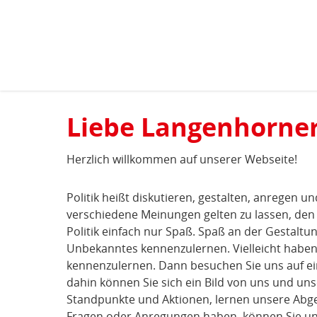
Kopfbereich
Sprungmarken-
Navigation
Hauptnavigation
Inhaltsbereich
langenhorn-
Liebe Langenhorner
nord.spd-
hamburg.de
Herzlich willkommen auf unserer Webseite!
Politik heißt diskutieren, gestalten, anregen 
verschiedene Meinungen gelten zu lassen, den
Politik einfach nur Spaß. Spaß an der Gestaltu
Unbekanntes kennenzulernen. Vielleicht haben j
kennenzulernen. Dann besuchen Sie uns auf ei
dahin können Sie sich ein Bild von uns und un
Standpunkte und Aktionen, lernen unsere Abg
Fragen oder Anregungen haben, können Sie uns