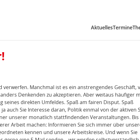
Zum Inhaltsbereich der Seite
Zum Fußbereich der Seite
Aktuelles
Termine
Th
!
und verwerfen. Manchmal ist es ein anstrengendes Geschäft, v
 anders Denkenden zu akzeptieren. Aber weitaus häufiger 
ng seines direkten Umfeldes. Spaß am fairen Disput. Spaß
a auch Sie Interesse daran, Politik einmal von der aktiven S
ner unserer monatlich stattfindenden Veranstaltungen. Bis
serer Arbeit machen: Informieren Sie sich immer über unser
eordneten kennen und unsere Arbeitskreise. Und wenn Sie
 gerne eine E-Mail senden – wir werden selbstverständlich