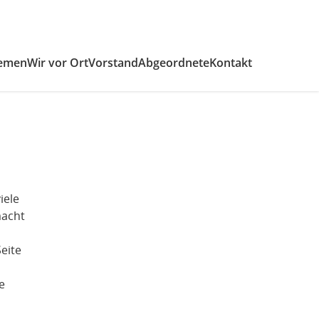
emen
Wir vor Ort
Vorstand
Abgeordnete
Kontakt
iele
macht
eite
e