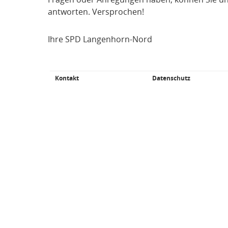
antworten. Versprochen!
Ihre SPD Langenhorn-Nord
Kontakt
Datenschutz
Fußbereich
Weiterführende
Links/Kleingedrucktes